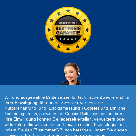
Wir und ausgewählte Dritte setzen für technische Zwecke und, mit
Ihrer Einwilligung, für andere Zwecke ("verbesserte
Nutzererfahrung" und "Erfolgsmessung") Cookies und ähnliche
Individuelle Reiseanfrage!
Technologien ein, so wie in der Cookie-Richtlinie beschrieben.
Ihre Einwilligung können Sie jederzeit erteilen, verweigern oder
widerrufen. Sie willigen in den Einsatz solcher Technologien ein,
Travelcheck © 2026
indem Sie den "Zustimmen"-Button betätigen. Indem Sie diesen
Hinweis schließen, fahren Sie fort, ohne zuzustimmen.