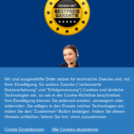
Wir und ausgewählte Dritte setzen für technische Zwecke und, mit
Ihrer Einwilligung, für andere Zwecke ("verbesserte
Nutzererfahrung" und "Erfolgsmessung") Cookies und ähnliche
Individuelle Reiseanfrage!
Technologien ein, so wie in der Cookie-Richtlinie beschrieben.
Ihre Einwilligung können Sie jederzeit erteilen, verweigern oder
widerrufen. Sie willigen in den Einsatz solcher Technologien ein,
Travelcheck © 2026
indem Sie den "Zustimmen"-Button betätigen. Indem Sie diesen
Hinweis schließen, fahren Sie fort, ohne zuzustimmen.
Startseite
|
AGB
|
Kontakt
|
Impressum
|
Datenschutz
Cookie Einstellungen
Alle Cookies akzeptieren