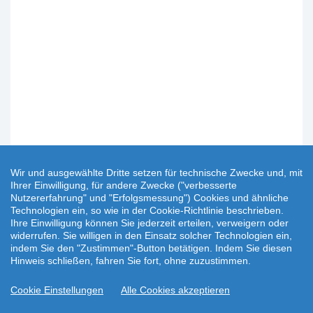
Wir und ausgewählte Dritte setzen für technische Zwecke und, mit
Ihrer Einwilligung, für andere Zwecke ("verbesserte
Nutzererfahrung" und "Erfolgsmessung") Cookies und ähnliche
Technologien ein, so wie in der Cookie-Richtlinie beschrieben.
Ihre Einwilligung können Sie jederzeit erteilen, verweigern oder
widerrufen. Sie willigen in den Einsatz solcher Technologien ein,
indem Sie den "Zustimmen"-Button betätigen. Indem Sie diesen
Hinweis schließen, fahren Sie fort, ohne zuzustimmen.
Cookie Einstellungen
Alle Cookies akzeptieren