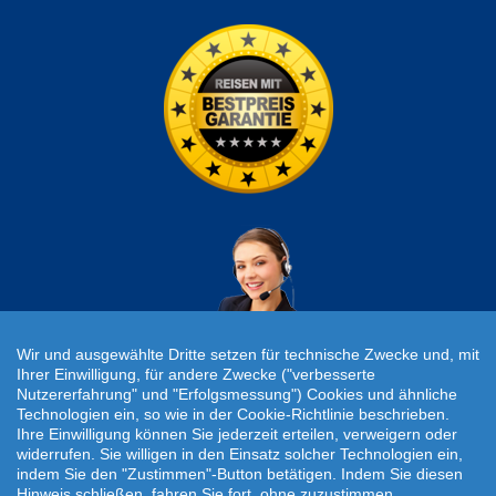
Wir und ausgewählte Dritte setzen für technische Zwecke und, mit
Ihrer Einwilligung, für andere Zwecke ("verbesserte
Nutzererfahrung" und "Erfolgsmessung") Cookies und ähnliche
Individuelle Reiseanfrage!
Technologien ein, so wie in der Cookie-Richtlinie beschrieben.
Ihre Einwilligung können Sie jederzeit erteilen, verweigern oder
widerrufen. Sie willigen in den Einsatz solcher Technologien ein,
Travelcheck © 2026
indem Sie den "Zustimmen"-Button betätigen. Indem Sie diesen
Hinweis schließen, fahren Sie fort, ohne zuzustimmen.